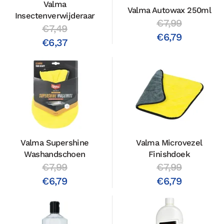
Valma
Valma Autowax 250ml
Insectenverwijderaar
€7,99
€7,49
€6,79
€6,37
Valma Supershine
Valma Microvezel
Washandschoen
Finishdoek
€7,99
€7,99
€6,79
€6,79