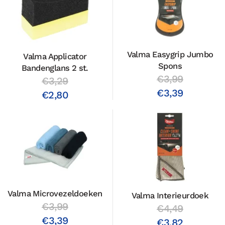
Valma Easygrip Jumbo
Valma Applicator
Spons
Bandenglans 2 st.
€3,99
€3,29
€3,39
€2,80
Valma Microvezeldoeken
Valma Interieurdoek
€3,99
€4,49
€3,39
€3,82