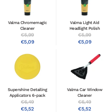
Valma Chromemagic
Valma Light Aid
Cleaner
Headlight Polish
€5,99
€5,99
€5,09
€5,09
Supershine Detailing
Valma Car Window
Applicators 6-pack
Cleaner
€6,49
€6,49
€5,52
€5,52