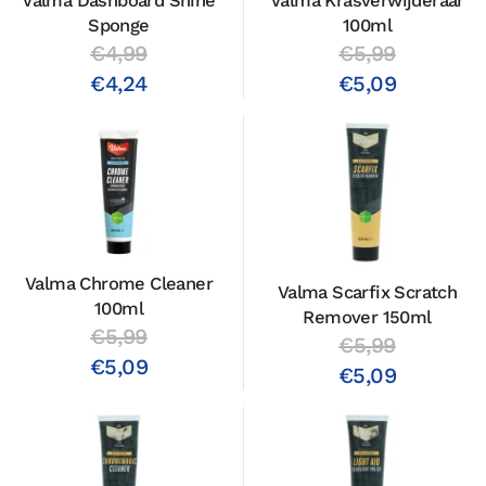
Valma Dashboard Shine
Valma Krasverwijderaar
Sponge
100ml
€4,99
€5,99
€4,24
€5,09
Valma Chrome Cleaner
Valma Scarfix Scratch
100ml
Remover 150ml
€5,99
€5,99
€5,09
€5,09