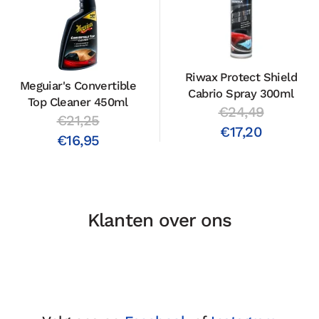
Riwax Protect Shield
Meguiar's Convertible
Cabrio Spray 300ml
Top Cleaner 450ml
€24,49
€21,25
€17,20
€16,95
Klanten over ons