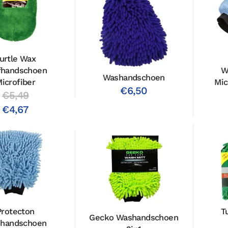
urtle Wax
fhandschoen
W
Washandschoen
icrofiber
Mic
€6,50
€5,49
€4,67
Protecton
T
Gecko Washandschoen
handschoen