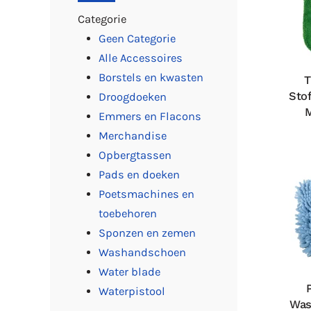
Categorie
Geen Categorie
Alle Accessoires
Borstels en kwasten
T
Sto
Droogdoeken
M
Emmers en Flacons
Merchandise
Opbergtassen
Pads en doeken
Poetsmachines en
toebehoren
Sponzen en zemen
Washandschoen
Water blade
Waterpistool
Was