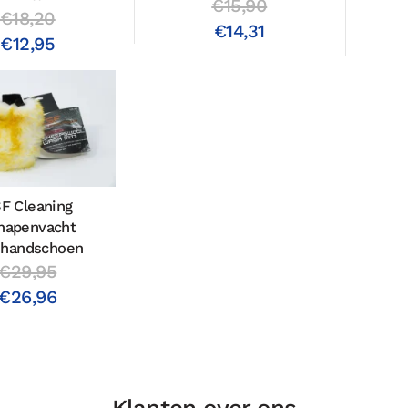
€15,90
€18,20
€14,31
€12,95
F Cleaning
hapenvacht
handschoen
€29,95
€26,96