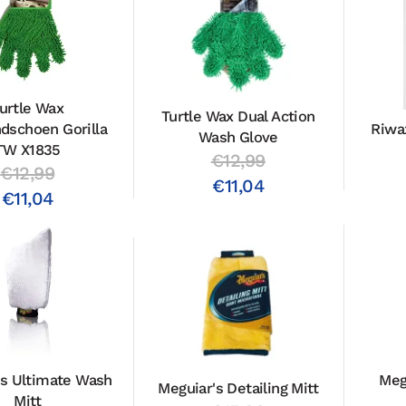
urtle Wax
Turtle Wax Dual Action
dschoen Gorilla
Riwa
Wash Glove
TW X1835
€12,99
€12,99
€11,04
€11,04
's Ultimate Wash
Meg
Meguiar's Detailing Mitt
Mitt