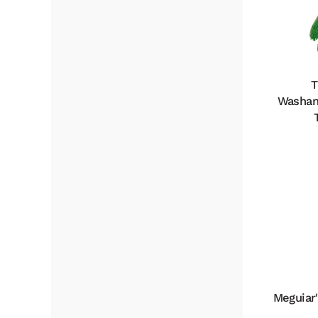
T
Washan
Meguiar