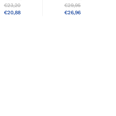
€23,20
€29,95
€20,88
€26,96