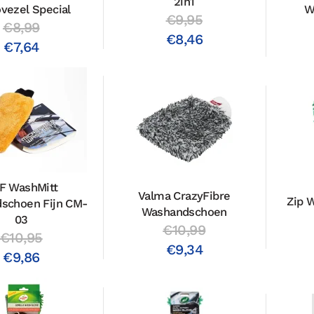
2in1
vezel Special
W
€9,95
€8,99
€8,46
€7,64
F WashMitt
Valma CrazyFibre
Zip 
schoen Fijn CM-
Washandschoen
03
€10,99
€10,95
€9,34
€9,86