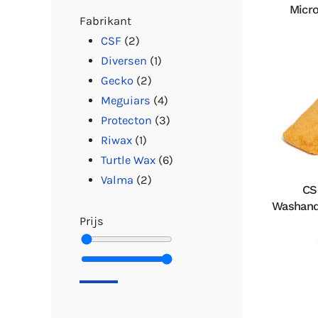
Micro
Fabrikant
CSF
(2)
Diversen
(1)
Gecko
(2)
Meguiars
(4)
Protecton
(3)
Riwax
(1)
Turtle Wax
(6)
Valma
(2)
CS
Washand
Prijs