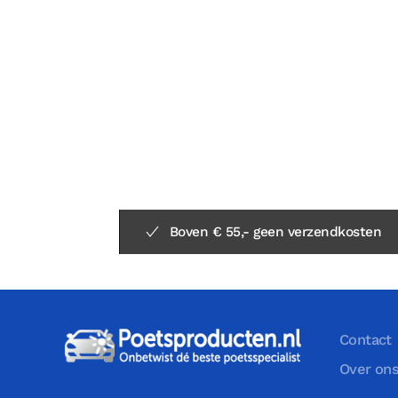
Boven € 55,- geen verzendkosten
Contact
Over on