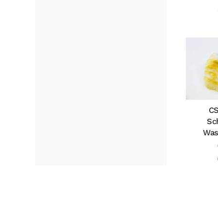
CS
Sc
Was