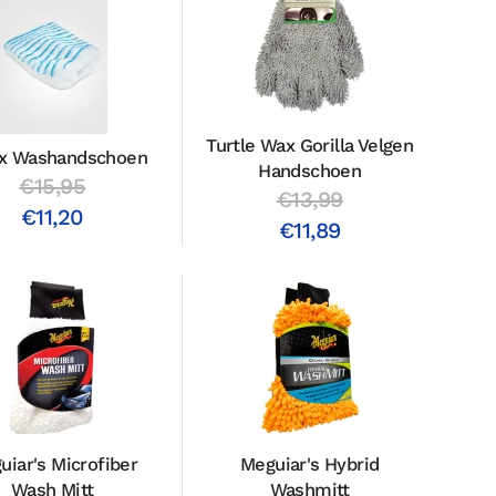
Turtle Wax Gorilla Velgen
x Washandschoen
Handschoen
€15,95
€13,99
€11,20
€11,89
uiar's Microfiber
Meguiar's Hybrid
Wash Mitt
Washmitt