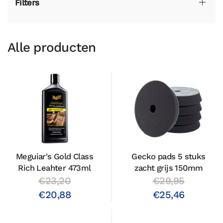
Filters
Alle producten
Meguiar's Gold Class
Gecko pads 5 stuks
Rich Leahter 473ml
zacht grijs 150mm
€23,20
€29,95
€20,88
€25,46