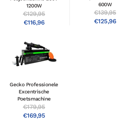
600W
1200W
€139,95
€129,95
€125,96
€116,96
Gecko Professionele
Excentrische
Poetsmachine
€179,95
€169,95