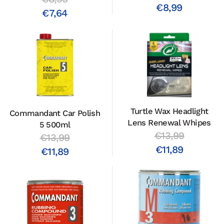
€8,99
€7,64
Turtle Wax Headlight
Commandant Car Polish
Lens Renewal Whipes
5 500ml
€13,99
€13,99
€11,89
€11,89