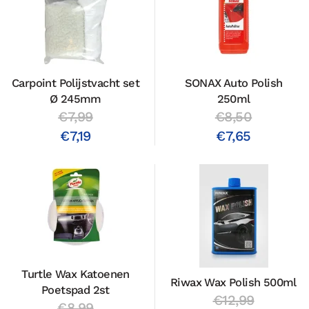
Carpoint Polijstvacht set
SONAX Auto Polish
Ø 245mm
250ml
€7,99
€8,50
€7,19
€7,65
Turtle Wax Katoenen
Riwax Wax Polish 500ml
Poetspad 2st
€12,99
€8,99