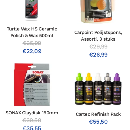
Turtle Wax HS Ceramic
Carpoint Polijstspons,
Polish & Wax 500ml
Assorti, 3 stuks
€25,99
€29,99
€22,09
€26,99
SONAX Claydisk 150mm
Cartec Refinish Pack
€39,50
€55,50
€35,55