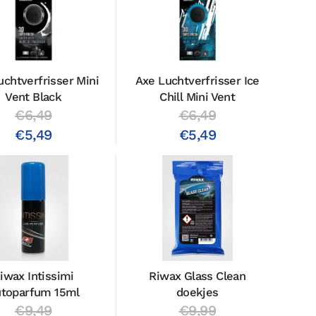
uchtverfrisser Mini
Axe Luchtverfrisser Ice
Vent Black
Chill Mini Vent
€6,49
€6,49
€5,49
€5,49
iwax Intissimi
Riwax Glass Clean
toparfum 15ml
doekjes
€9,49
€9,99