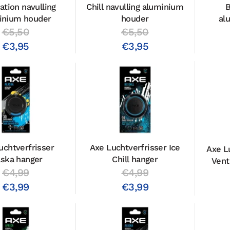
tion navulling
Chill navulling aluminium
B
inium houder
houder
al
€5,50
€5,50
€3,95
€3,95
uchtverfrisser
Axe Luchtverfrisser Ice
Axe L
aska hanger
Chill hanger
Vent
€4,99
€4,99
€3,99
€3,99