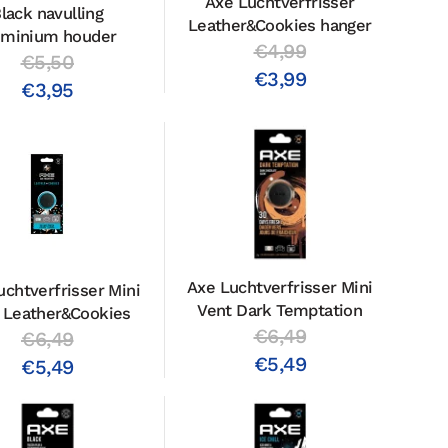
Axe Luchtverfrisser
lack navulling
Leather&Cookies hanger
uminium houder
€4,99
€5,50
€3,99
€3,95
Axe Luchtverfrisser Mini
uchtverfrisser Mini
Vent Dark Temptation
 Leather&Cookies
€6,49
€6,49
€5,49
€5,49