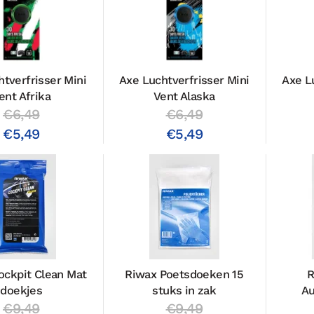
tverfrisser Mini
Axe Luchtverfrisser Mini
Axe L
ent Afrika
Vent Alaska
€6,49
€6,49
€5,49
€5,49
ockpit Clean Mat
Riwax Poetsdoeken 15
R
doekjes
stuks in zak
Au
€9,49
€9,49