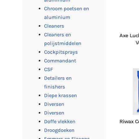
Chroom poetsen en
aluminium
Cleaners
Cleaners en
Axe Luch
V
polijstmiddelen
Cockpitsprays
Commandant
CSF
Detailers en
finishers
Diepe krassen
Diversen
Diversen
Riwax C
Doffe vlekken
Droogdoeken
Emmers en Flacons