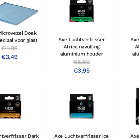
Microvezel Doek
Axe Luchtverfrisser
Axe
eciaal voor glas)
Africa navulling
A
€4,99
aluminium houder
al
€3,49
€5,50
€3,95
tverfrisser Dark
Axe Luchtverfrisser Ice
Axe