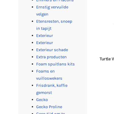
Ernstig vervuilde
velgen
Etensresten, snoep
in tapijt
Exterieur
Exterieur
Exterieur schade
Extra producten
Turtle 
Foam spuitlans kits
Foams en
vuilloswekers
Frisdrank, koffie
gemorst
Gecko
Gecko Proline
Geen tijd om te