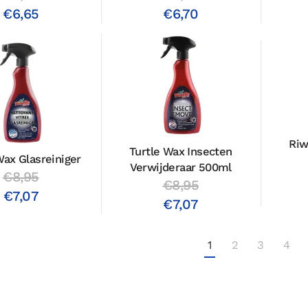
€6,65
€6,70
Riw
Turtle Wax Insecten
Wax Glasreiniger
Verwijderaar 500ml
€8,95
€8,95
€7,07
€7,07
1
2
3
4