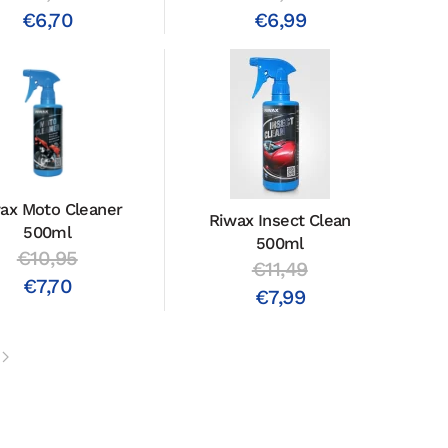
€6,70
€6,99
ax Moto Cleaner
Riwax Insect Clean
500ml
500ml
€10,95
€11,49
€7,70
€7,99