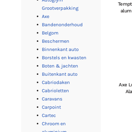
Tempta
Grootverpakking
alum
Axe
Bandenonderhoud
Belgom
Beschermen
Binnenkant auto
Borstels en kwasten
Boten & jachten
Buitenkant auto
Cabriodaken
Axe L
Cabrioletten
Al
Caravans
Carpoint
Cartec
Chroom en
aluminium