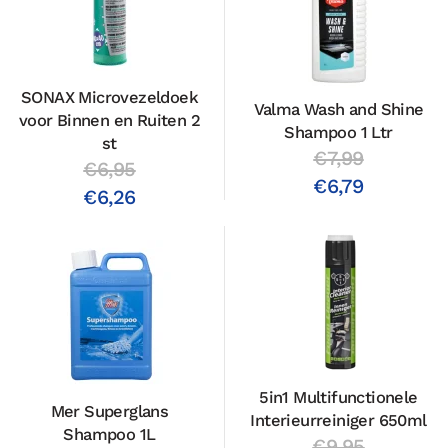
SONAX Microvezeldoek
Valma Wash and Shine
voor Binnen en Ruiten 2
Shampoo 1 Ltr
st
€7,99
€6,95
€6,79
€6,26
5in1 Multifunctionele
Mer Superglans
Interieurreiniger 650ml
Shampoo 1L
€9,95