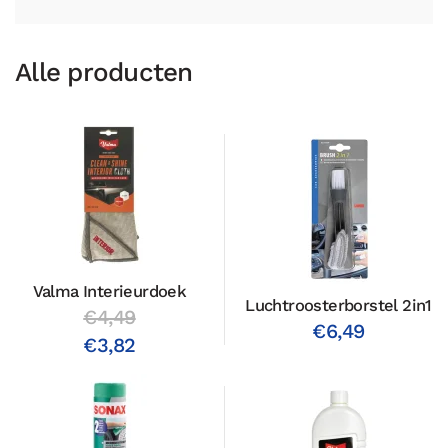
Alle producten
Valma Interieurdoek
Luchtroosterborstel 2in1
€4,49
€6,49
€3,82