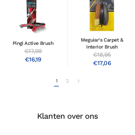
Meguiar's Carpet &
Pingi Active Brush
Interior Brush
€17,99
€18,95
€16,19
€17,06
1
2
Klanten over ons