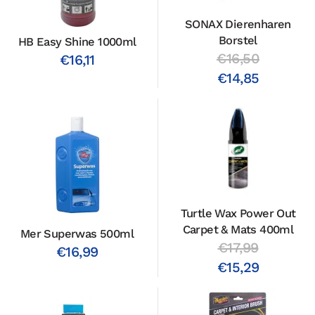
SONAX Dierenharen
Borstel
HB Easy Shine 1000ml
€16,50
€16,11
€14,85
Turtle Wax Power Out
Carpet & Mats 400ml
Mer Superwas 500ml
€17,99
€16,99
€15,29