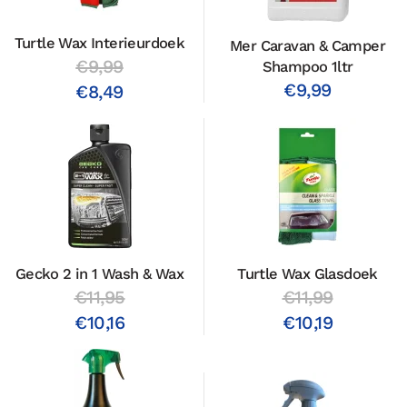
Turtle Wax Interieurdoek
Mer Caravan & Camper
€9,99
Shampoo 1ltr
€9,99
€8,49
Gecko 2 in 1 Wash & Wax
Turtle Wax Glasdoek
€11,95
€11,99
€10,16
€10,19