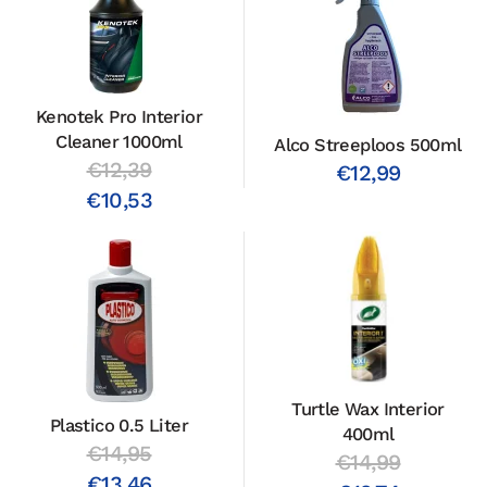
Kenotek Pro Interior
Cleaner 1000ml
Alco Streeploos 500ml
€12,39
€12,99
€10,53
Turtle Wax Interior
Plastico 0.5 Liter
400ml
€14,95
€14,99
€13,46