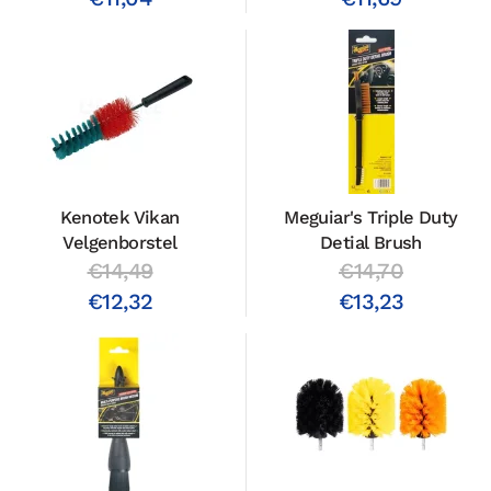
Kenotek Vikan
Meguiar's Triple Duty
Velgenborstel
Detial Brush
€14,49
€14,70
€12,32
€13,23