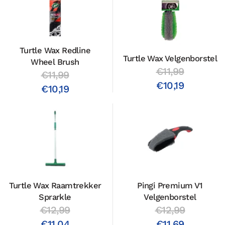
Turtle Wax Redline
Turtle Wax Velgenborstel
Wheel Brush
€11,99
€11,99
€10,19
€10,19
Turtle Wax Raamtrekker
Pingi Premium V1
Sprarkle
Velgenborstel
€12,99
€12,99
€11,04
€11,69