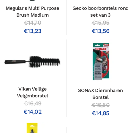
Meguiar's Multi Purpose
Gecko boorborstels rond
Brush Medium
set van 3
€14,70
€15,95
€13,23
€13,56
Vikan Veilige
SONAX Dierenharen
Velgenborstel
Borstel
€16,49
€16,50
€14,02
€14,85