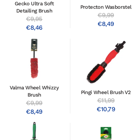
Gecko Ultra Soft
Protecton Wasborstel
Detailing Brush
€9,99
€9,95
€8,49
€8,46
Valma Wheel Whizzy
Pingi Wheel Brush V2
Brush
€11,99
€9,99
€10,79
€8,49