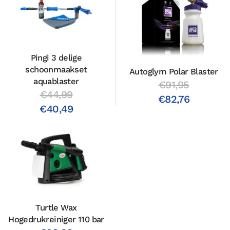
Pingi 3 delige
schoonmaakset
Autoglym Polar Blaster
aquablaster
€91,95
€44,99
€82,76
€40,49
Turtle Wax
Hogedrukreiniger 110 bar