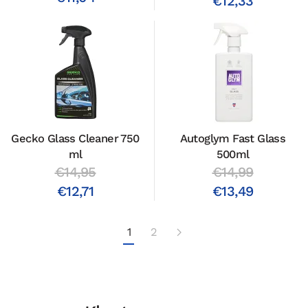
€12,33
Gecko Glass Cleaner 750
Autoglym Fast Glass
ml
500ml
€14,95
€14,99
€12,71
€13,49
1
2