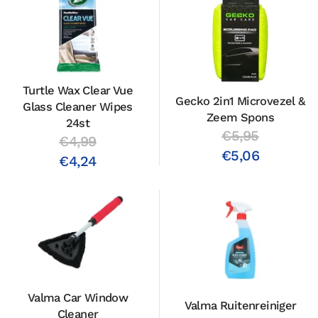
Turtle Wax Clear Vue
Gecko 2in1 Microvezel &
Glass Cleaner Wipes
Zeem Spons
24st
€5,95
€4,99
€5,06
€4,24
Valma Car Window
Valma Ruitenreiniger
Cleaner