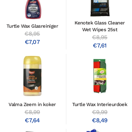
Kenotek Glass Cleaner
Turtle Wax Glasreiniger
Wet Wipes 25st
€8,95
€8,95
€7,07
€7,61
Valma Zeem in koker
Turtle Wax Interieurdoek
€8,99
€9,99
€7,64
€8,49