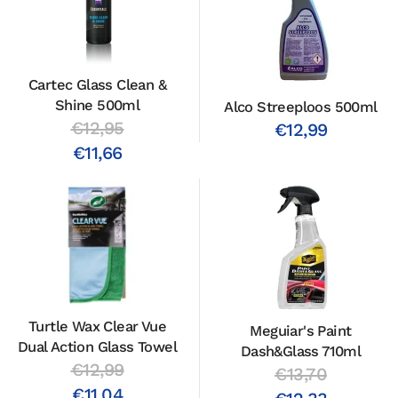
Cartec Glass Clean &
Shine 500ml
Alco Streeploos 500ml
€12,95
€12,99
€11,66
Turtle Wax Clear Vue
Meguiar's Paint
Dual Action Glass Towel
Dash&Glass 710ml
€12,99
€13,70
€11,04