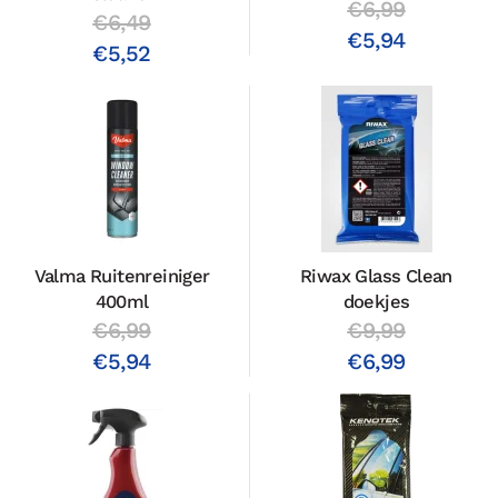
€6,99
€6,49
€5,94
€5,52
Valma Ruitenreiniger
Riwax Glass Clean
400ml
doekjes
€6,99
€9,99
€5,94
€6,99