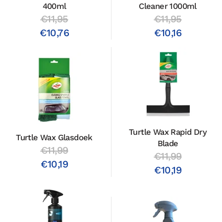
400ml
Cleaner 1000ml
€11,95
€11,95
€10,76
€10,16
Turtle Wax Rapid Dry
Turtle Wax Glasdoek
Blade
€11,99
€11,99
€10,19
€10,19