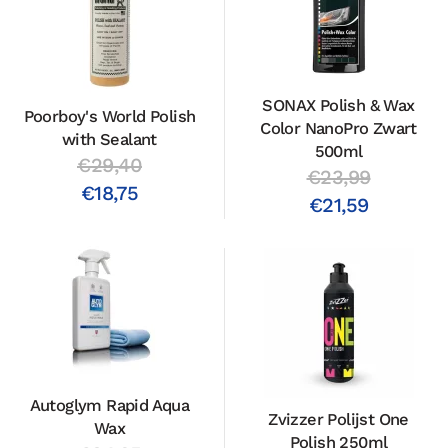
SONAX Polish & Wax
Poorboy's World Polish
Color NanoPro Zwart
with Sealant
500ml
€29,40
€23,99
€18,75
€21,59
Autoglym Rapid Aqua
Zvizzer Polijst One
Wax
Polish 250ml