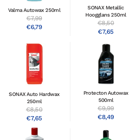
SONAX Metallic
Valma Autowax 250ml
Hoogglans 250ml
€7,99
€8,50
€6,79
€7,65
Protecton Autowax
SONAX Auto Hardwax
500ml
250ml
€9,99
€8,50
€8,49
€7,65