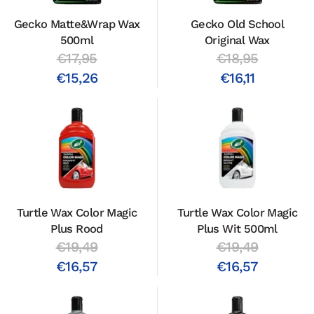
Gecko Matte&Wrap Wax
Gecko Old School
500ml
Original Wax
€17,95
€18,95
€15,26
€16,11
Turtle Wax Color Magic
Turtle Wax Color Magic
Plus Rood
Plus Wit 500ml
€19,49
€19,49
€16,57
€16,57