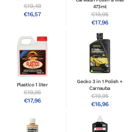
€19,49
473ml
€19,95
€16,57
€17,96
Gecko 3 in 1 Polish +
Plastico 1 liter
Carnauba
€19,95
€19,95
€17,96
€16,96