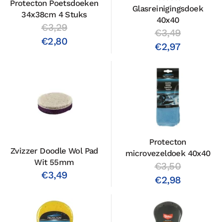
Protecton Poetsdoeken
Glasreinigingsdoek
34x38cm 4 Stuks
40x40
€3,29
€3,49
€2,80
€2,97
Protecton
Zvizzer Doodle Wol Pad
microvezeldoek 40x40
Wit 55mm
€3,50
€3,49
€2,98