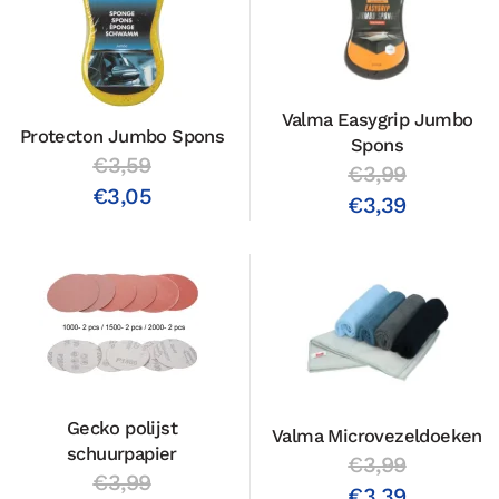
Valma Easygrip Jumbo
Protecton Jumbo Spons
Spons
€3,59
€3,99
€3,05
€3,39
Gecko polijst
Valma Microvezeldoeken
schuurpapier
€3,99
€3,99
€3,39