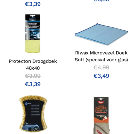
€3,39
Riwax Microvezel Doek
Soft (speciaal voor glas)
Protecton Droogdoek
€4,99
40x40
€3,49
€3,99
€3,39