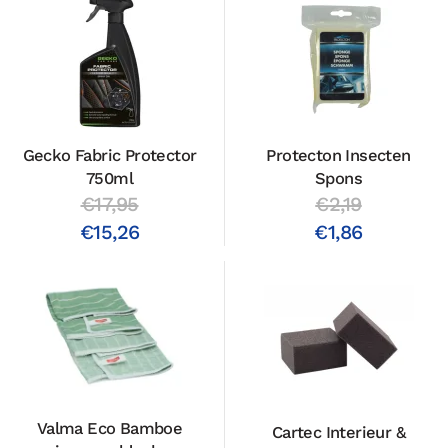
Gecko Fabric Protector
Protecton Insecten
750ml
Spons
€17,95
€2,19
€15,26
€1,86
Valma Eco Bamboe
Cartec Interieur &