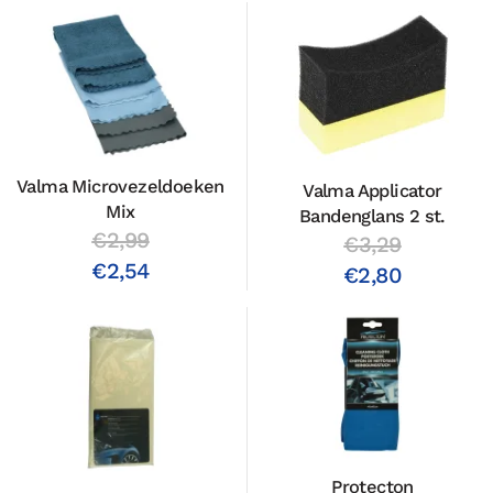
Valma Microvezeldoeken
Valma Applicator
Mix
Bandenglans 2 st.
€2,99
€3,29
€2,54
€2,80
Protecton