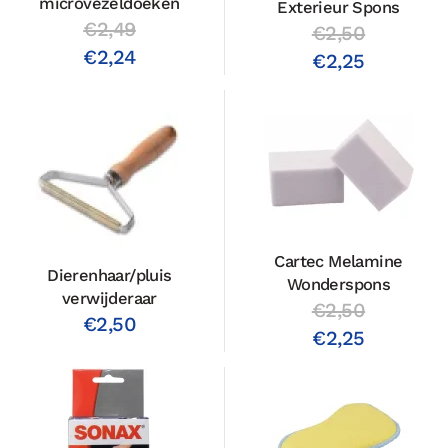
microvezeldoeken
Exterieur Spons
€2,49
€2,50
€2,24
€2,25
Cartec Melamine
Dierenhaar/pluis
Wonderspons
verwijderaar
€2,50
€2,50
€2,25