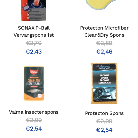
SONAX P-Ball
Protecton Microfiber
Vervangspons 1st
Clean&Dry Spons
€2,70
€2,89
€2,43
€2,46
Valma Insectenspons
Protecton Spons
€2,99
€2,99
€2,54
€2,54