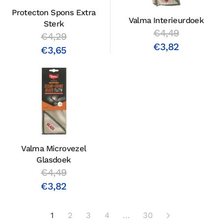
Protecton Spons Extra
Valma Interieurdoek
Sterk
€4,49
€4,29
€3,82
€3,65
Valma Microvezel
Glasdoek
€4,49
€3,82
1
2
3
4
…
30