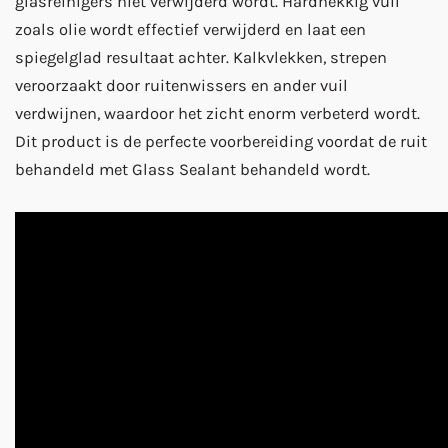
glasreinigers niet verwijderd wordt. Hardnekkig vuil
zoals olie wordt effectief verwijderd en laat een
spiegelglad resultaat achter. Kalkvlekken, strepen
veroorzaakt door ruitenwissers en ander vuil
verdwijnen, waardoor het zicht enorm verbeterd wordt.
Dit product is de perfecte voorbereiding voordat de ruit
behandeld met Glass Sealant behandeld wordt.