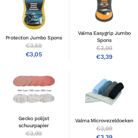
Valma Easygrip Jumbo
Protecton Jumbo Spons
Spons
€3,59
€3,99
€3,05
€3,39
Gecko polijst
Valma Microvezeldoeken
schuurpapier
€3,99
€3,99
€3,39