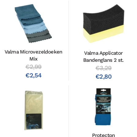
Valma Microvezeldoeken
Valma Applicator
Mix
Bandenglans 2 st.
€2,99
€3,29
€2,54
€2,80
Protecton