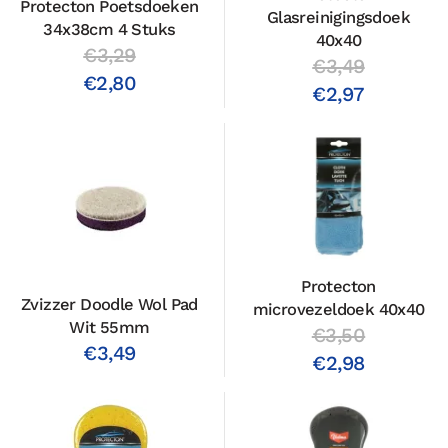
Protecton Poetsdoeken
Glasreinigingsdoek
34x38cm 4 Stuks
40x40
€3,29
€3,49
€2,80
€2,97
Protecton
Zvizzer Doodle Wol Pad
microvezeldoek 40x40
Wit 55mm
€3,50
€3,49
€2,98