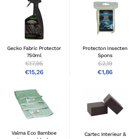
Gecko Fabric Protector
Protecton Insecten
750ml
Spons
€17,95
€2,19
€15,26
€1,86
Valma Eco Bamboe
Cartec Interieur &