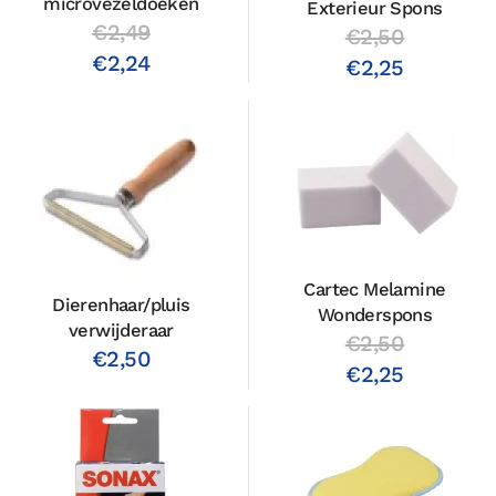
microvezeldoeken
Exterieur Spons
€2,49
€2,50
€2,24
€2,25
Cartec Melamine
Dierenhaar/pluis
Wonderspons
verwijderaar
€2,50
€2,50
€2,25