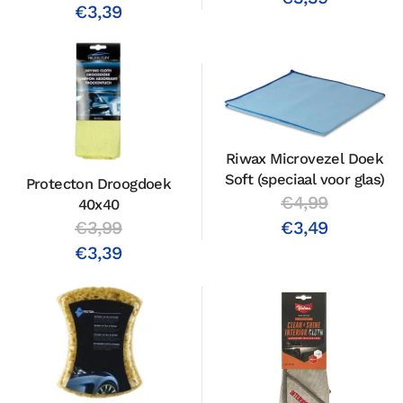
€3,39
Riwax Microvezel Doek
Soft (speciaal voor glas)
Protecton Droogdoek
€4,99
40x40
€3,49
€3,99
€3,39