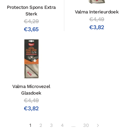
Protecton Spons Extra
Valma Interieurdoek
Sterk
€4,49
€4,29
€3,82
€3,65
Valma Microvezel
Glasdoek
€4,49
€3,82
1
2
3
4
…
30