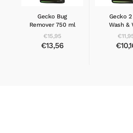
Gecko Bug
Gecko 2 
Remover 750 ml
Wash & 
€15,95
€11,9
€13,56
€10,1