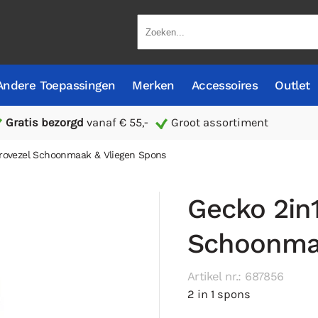
Andere Toepassingen
Merken
Accessoires
Outlet
Gratis bezorgd
vanaf € 55,-
Groot assortiment
crovezel Schoonmaak & Vliegen Spons
Gecko 2in
Schoonmaa
Artikel nr.: 687856
2 in 1 spons