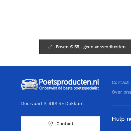
Boven € 55,- geen verzendkosten
Contact
Over on
Doorvaart 2, 9101 RE Dokkum.
Hulp n
Contact