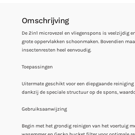
Omschrijving
De 2in1 microvezel en vliegenspons is veelzijdig e
grote oppervlakken schoonmaken. Bovendien maakt 
insectenresten heel eenvoudig.
Toepassingen
Uitermate geschikt voor een diepgaande reiniging v
dankzij de speciale structuur op de spons, waardoo
Gebruiksaanwijzing
Begin met het grondig reinigen van het voertuig 
wasemmer en Gecko bucket filter voor optimale r