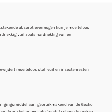
 uitstekende absorptievermogen kun je moeiteloos
dnekkig vuil zoals hardnekkig vuil en
rwijdert moeiteloos stof, vuil en insectenresten
reinigingsmiddel aan, gebruikmakend van de Gecko
 Sponge om het oppervlak grondig schoon te maken