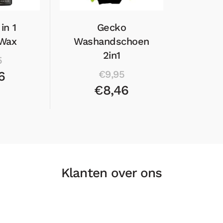
in 1
Gecko
Wax
Washandschoen
2in1
5
€9,95
6
€8,46
Klanten over ons