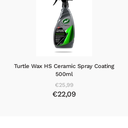
Meguiar's Hybrid Ceramic Wax 768ml
€31,70
€28,53