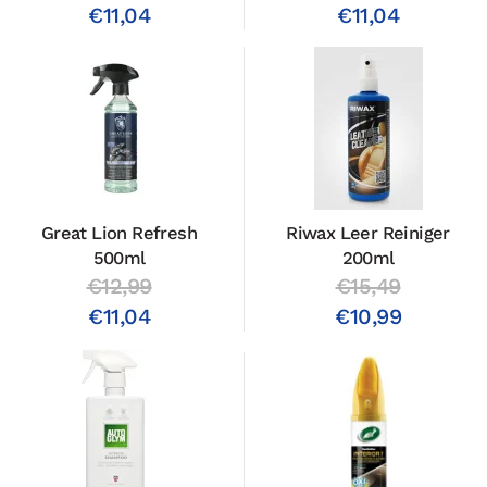
€11,04
€11,04
Great Lion Refresh
Riwax Leer Reiniger
500ml
200ml
€12,99
€15,49
€11,04
€10,99