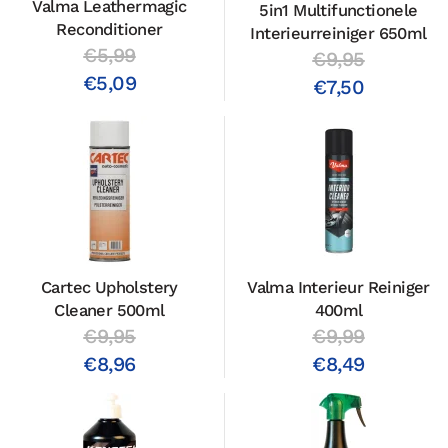
Valma Leathermagic
5in1 Multifunctionele
Reconditioner
Interieurreiniger 650ml
€5,99
€9,95
€5,09
€7,50
Cartec Upholstery
Valma Interieur Reiniger
Cleaner 500ml
400ml
€9,95
€9,99
€8,96
€8,49