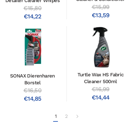
Detailer Cleaner Whipes
€15,99
€15,80
€13,59
€14,22
Turtle Wax HS Fabric
SONAX Dierenharen
Cleaner 500ml
Borstel
€16,99
€16,50
€14,44
€14,85
1
2