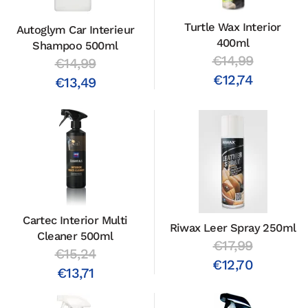
Turtle Wax Interior
Autoglym Car Interieur
400ml
Shampoo 500ml
€14,99
€14,99
€12,74
€13,49
Cartec Interior Multi
Riwax Leer Spray 250ml
Cleaner 500ml
€17,99
€15,24
€12,70
€13,71